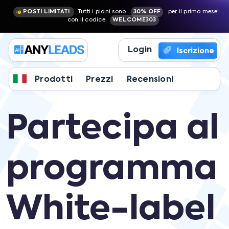
POSTI LIMITATI
Tutti i piani sono
30% OFF
per il primo mese!
con il codice
WELCOME303
Login
Iscrizione
Prodotti
Prezzi
Recensioni
Partecipa al
programma
White-label